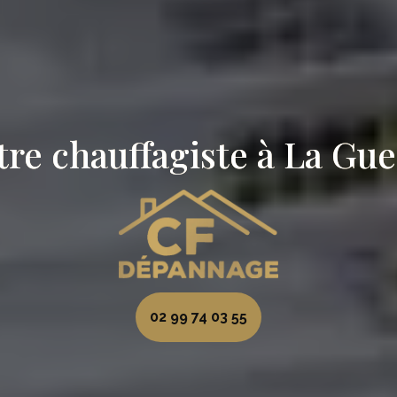
re chauffagiste à La G
02 99 74 03 55